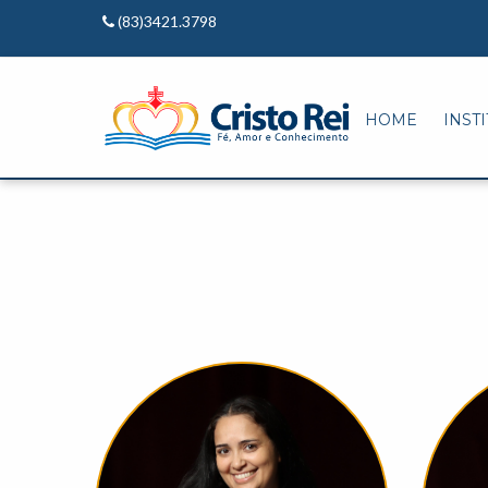
(83)3421.3798
HOME
INST